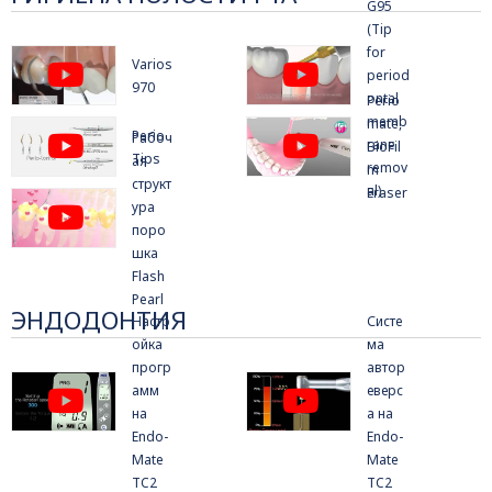
G95
(Tip
for
Varios
period
970
ontal
Perio
memb
mate,
Perio
Рабоч
rane
BioFil
Tips
ая
remov
m
структ
al)
Eraser
ура
поро
шка
Flash
Pearl
ЭНДОДОНТИЯ
Настр
Систе
ойка
ма
прогр
автор
амм
еверс
на
а на
Endo-
Endo-
Mate
Mate
TC2
TC2