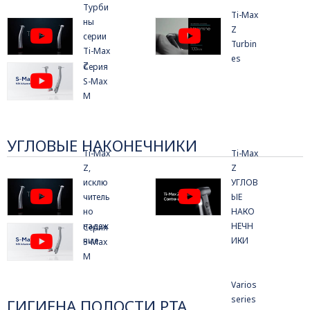
Турби
Ti-Max
ны
Z
серии
Turbin
Ti-Max
es
Z
Серия
S-Max
M
УГЛОВЫЕ НАКОНЕЧНИКИ
Ti-Max
Ti-Max
Z,
Z
исклю
УГЛОВ
читель
ЫЕ
но
НАКО
надеж
НЕЧН
Серия
ные
ИКИ
S-Max
M
Varios
series
ГИГИЕНА ПОЛОСТИ РТА