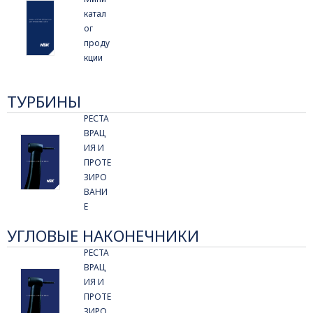
катал
ог
проду
кции
ТУРБИНЫ
РЕСТА
ВРАЦ
ИЯ И
ПРОТЕ
ЗИРО
ВАНИ
Е
УГЛОВЫЕ НАКОНЕЧНИКИ
РЕСТА
ВРАЦ
ИЯ И
ПРОТЕ
ЗИРО