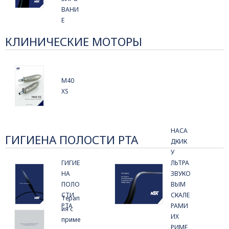
ВАНИ
Е
КЛИНИЧЕСКИЕ МОТОРЫ
M40
XS
НАСА
ГИГИЕНА ПОЛОСТИ РТА
ДКИК
У
ГИГИЕ
ЛЬТРА
НА
ЗВУКО
ПОЛО
ВЫМ
СТИ
СКАЛЕ
Терап
РТА
РАМИ
ия с
ИХ
приме
РИМЕ