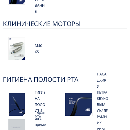
ВАНИ
Е
КЛИНИЧЕСКИЕ МОТОРЫ
M40
XS
НАСА
ГИГИЕНА ПОЛОСТИ РТА
ДКИК
У
ГИГИЕ
ЛЬТРА
НА
ЗВУКО
ПОЛО
ВЫМ
СТИ
СКАЛЕ
Терап
РТА
РАМИ
ия с
ИХ
приме
РИМЕ