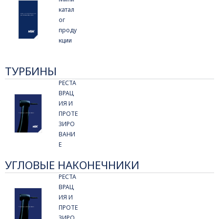
катал
ог
проду
кции
ТУРБИНЫ
РЕСТА
ВРАЦ
ИЯ И
ПРОТЕ
ЗИРО
ВАНИ
Е
УГЛОВЫЕ НАКОНЕЧНИКИ
РЕСТА
ВРАЦ
ИЯ И
ПРОТЕ
ЗИРО