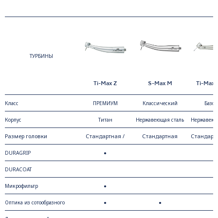
ТУРБИНЫ
Ti-Max Z
S-Max M
Ti-Max 
Класс
ПРЕМИУМ
Классический
Базо
Корпус
Титан
Нержавеющая сталь
Нержавеющ
Размер головки
Стандартная /
Стандартная
Стандартн
Маленькая
DURAGRIP
●
DURACOAT
●
Микрофильтр
●
Оптика из сотообразного
●
●
●