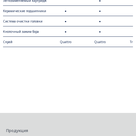
стекла
Легкозаменяемый картридж
●
Керамические подшипники
●
●
●
Система очистки головки
●
●
●
Кнопочный зажим бора
●
●
●
Спрей
Quattro
Quattro
Trip
Продукция