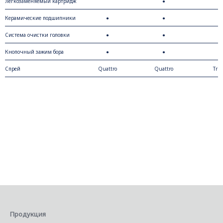
стекла
Легкозаменяемый картридж
●
Керамические подшипники
●
●
●
Система очистки головки
●
●
●
Кнопочный зажим бора
●
●
●
Спрей
Quattro
Quattro
Trip
Продукция