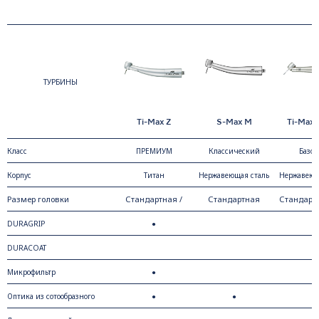
ТУРБИНЫ
Ti-Max Z
S-Max M
Ti-Max 
Класс
ПРЕМИУМ
Классический
Базо
Корпус
Титан
Нержавеющая сталь
Нержавеющ
Размер головки
Стандартная /
Стандартная
Стандартн
Маленькая
DURAGRIP
●
DURACOAT
●
Микрофильтр
●
Оптика из сотообразного
●
●
●