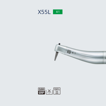
X55L
4:1