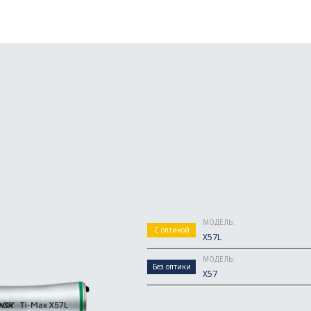
МОДЕЛЬ:
С оптикой
X57L
МОДЕЛЬ:
Без оптики
X57