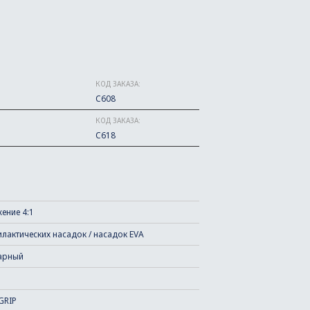
КОД ЗАКАЗА:
C608
КОД ЗАКАЗА:
C618
ение 4:1
лактических насадок / насадок EVA
арный
GRIP