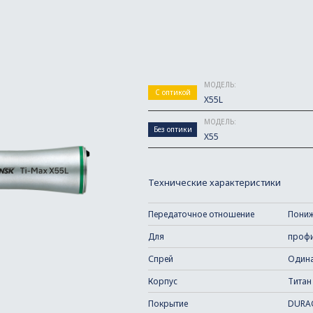
МОДЕЛЬ:
С оптикой
X55L
МОДЕЛЬ:
Без оптики
X55
Технические характеристики
Передаточное отношение
Пониж
Для
профи
Спрей
Один
Корпус
Титан
Покрытие
DURA