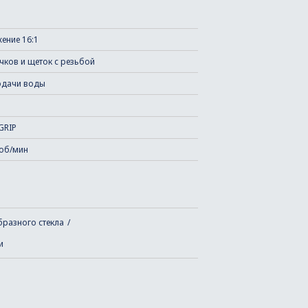
ение 16:1
чков и щеток с резьбой
одачи воды
GRIP
 об/мин
бразного стекла
и