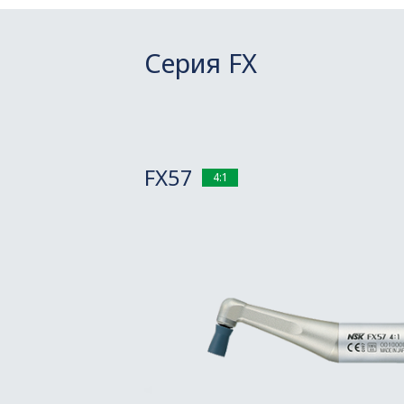
Серия FX
FX57
4:1