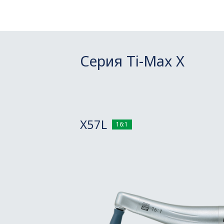
Серия Ti-Max X
X57L
16:1