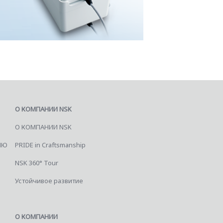
О КОМПАНИИ NSK
О КОМПАНИИ NSK
ИЮ
PRIDE in Craftsmanship
NSK 360° Tour
Устойчивое развитие
О КОМПАНИИ