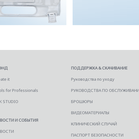
ЭНД
ПОДДЕРЖКА & СКАЧИВАНИЕ
ate it
Руководства по уходу
ls for Professionals
РУКОВОДСТВА ПО ОБСЛУЖИВАН
K STUDIO
БРОШЮРЫ
ВИДЕОМАТЕРИАЛЫ
ВОСТИ И СОБЫТИЯ
КЛИНИЧЕСКИЙ СЛУЧАЙ
ВОСТИ
ПАСПОРТ БЕЗОПАСНОСТИ