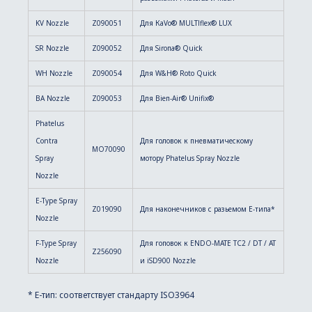
KV Nozzle
Z090051
Для КаVо® MULТlflex® LUX
SR Nozzle
Z090052
Для Siroпa® Quick
WH Nozzle
Z090054
Для W&H® Roto Quick
BA Nozzle
Z090053
Для Bieп-Air® Uпifix®
Phatelus
Contra
Для головок к пневматическому
MO70090
Spray
мотору Phatelus Spray Nozzle
Nozzle
E-Type Spray
Z019090
Для наконечников с разьемом Е-типа*
Nozzle
F-Type Spray
Для гоповок к ENDO-MATE TC2 / DT / AT
Z256090
Nozzle
и iSD900 Nozzle
* Е-тип: соответствует стандарту ISO3964