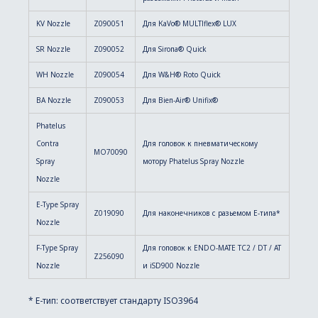
KV Nozzle
Z090051
Для КаVо® MULТlflex® LUX
SR Nozzle
Z090052
Для Siroпa® Quick
WH Nozzle
Z090054
Для W&H® Roto Quick
BA Nozzle
Z090053
Для Bieп-Air® Uпifix®
Phatelus
Contra
Для головок к пневматическому
MO70090
Spray
мотору Phatelus Spray Nozzle
Nozzle
E-Type Spray
Z019090
Для наконечников с разьемом Е-типа*
Nozzle
F-Type Spray
Для гоповок к ENDO-MATE TC2 / DT / AT
Z256090
Nozzle
и iSD900 Nozzle
* Е-тип: соответствует стандарту ISO3964