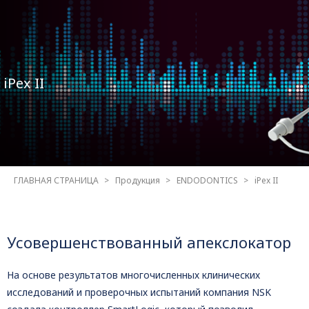
iPex II
ГЛАВНАЯ СТРАНИЦА
Продукция
ENDODONTICS
iPex II
Усовершенствованный апекслокатор
На основе результатов многочисленных клинических
исследований и проверочных испытаний компания NSK