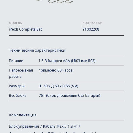
МОДЕЛЬ:
КОД ЗАКАЗА:
iPexII Complete Set
Y1002208
Технические характеристики
Питание
1,5 В батареи ААА (LR03 или R03)
Непрерывная
примерно 60 часов
работа
Размеры
Ш 60 х Д 60 х В 86 (мм)
Вес блока
76 г (блок управления без батарей)
Комплектация
Блок управления
Кабель iPexII (1,8 м)