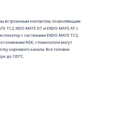
аны встроенным контактом, позволяющим
TE TC2, NDO-MATE DT и ENDO-MATE AT с
екслокатор с системами ENDO-MATE TC2,
от компании NSK, стоматологи могут
тку корневого канала. Все головки
ре до 135°C.