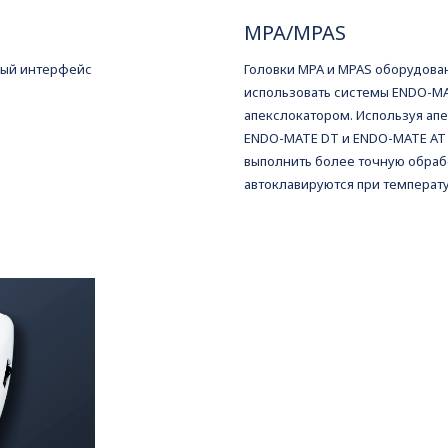
MPA/MPAS
ный интерфейс
Головки MPA и MPAS оборудов
использовать системы ENDO-MA
апекслокатором. Используя ап
ENDO-MATE DT и ENDO-MATE AT 
выполнить более точную обрабо
автоклавируются при температу