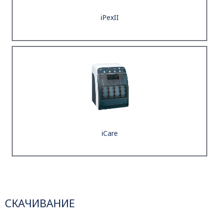
iPexII
iCare
СКАЧИВАНИЕ