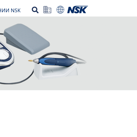
НИИ NSK