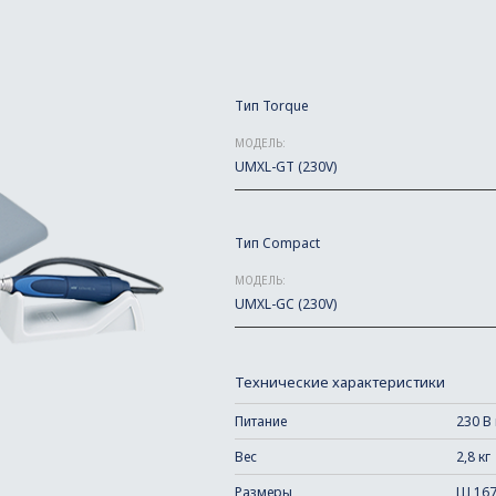
Tип Torque
МОДЕЛЬ:
UMXL-GT (230V)
Tип Compact
МОДЕЛЬ:
UMXL-GC (230V)
Технические характеристики
Питание
230 В
Вес
2,8 кг
Размеры
Ш 167 