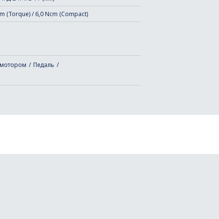
m (Torque) / 6,0 Ncm (Compact)
омотором
Педаль