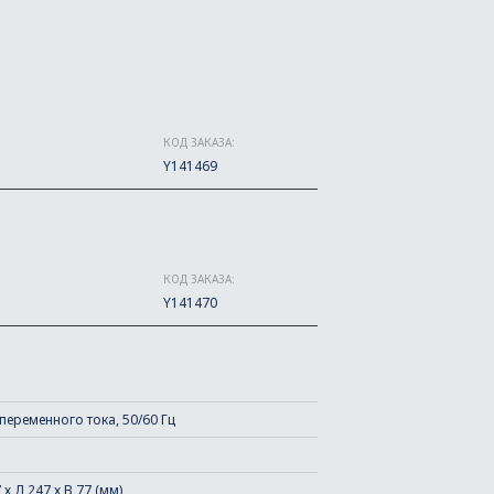
КОД ЗАКАЗА:
Y141469
КОД ЗАКАЗА:
Y141470
 переменного тока, 50/60 Гц
х Д 247 х В 77 (мм)