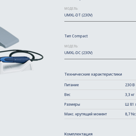
МОДЕЛЬ:
UMXL-DT (230V)
Tип Compact
МОДЕЛЬ:
UMXL-DC (230V)
Технические характеристики
Питание
230 В
Вес
3,3 кг
Размеры
Ш 81 х
Макс. крутящий момент
8,7 Nc
Комплектация