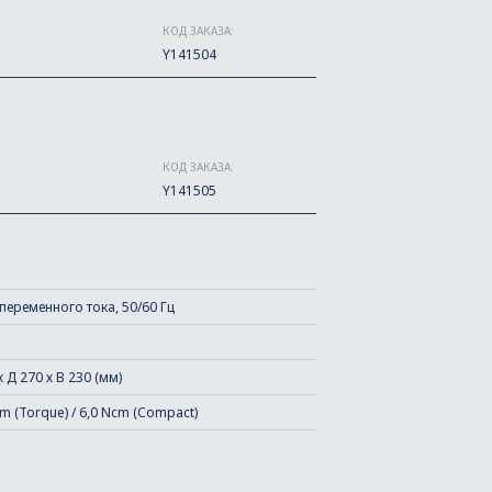
КОД ЗАКАЗА:
Y141504
КОД ЗАКАЗА:
Y141505
 переменного тока, 50/60 Гц
 Д 270 х В 230 (мм)
m (Torque) / 6,0 Ncm (Compact)