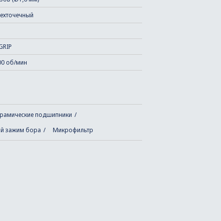
ехточечный
GRIP
00 об/мин
рамические подшипники
й зажим бора
Микрофильтр