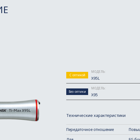
ИЕ
МОДЕЛЬ:
С оптикой
X95L
МОДЕЛЬ:
Без оптики
X95
Технические характеристики
Передаточное отношение
Повыш
Для
FG бо