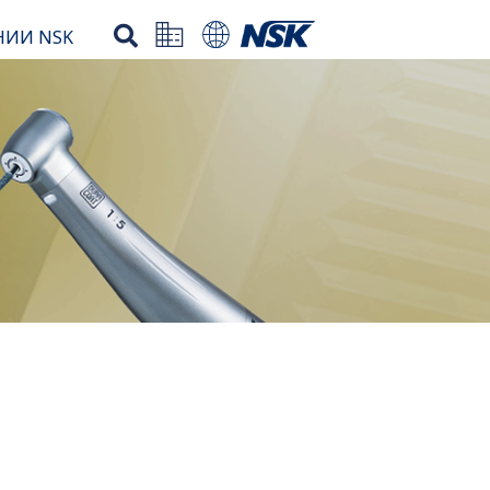
НИИ NSK