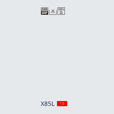
X85L
1:5