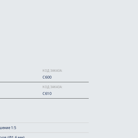
КОД ЗАКАЗА:
C600
КОД ЗАКАЗА:
C610
ение 1:5
ров (Ø1,6 мм)