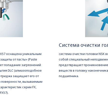
Система очистки го
FX57 оснащена уникальным
система очистки головки NSK в
защиты от пасты» (Paste
собой специальный неподвижн
ает попадание загрязнений
предотвращает проникновение
рытия DLC (алмазоподобное
веществ в головку наконечника
ртриджа защищает его от
подшипника.
м поверхности, вызываемым
характеристик серии FX,
X57).