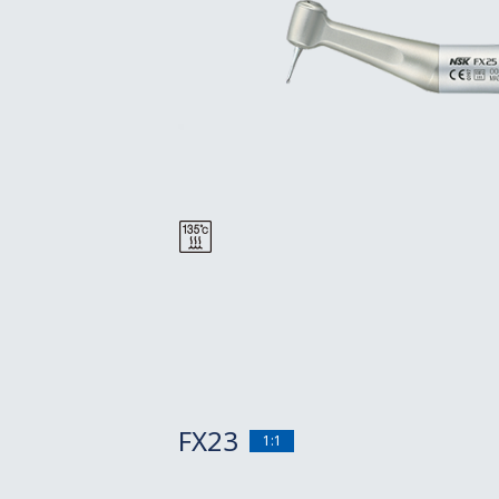
FX23
1:1