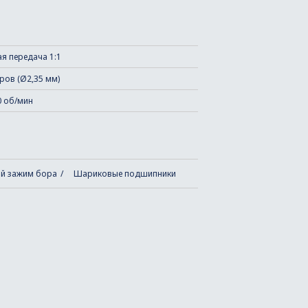
я передача 1:1
ров (Ø2,35 мм)
0 об/мин
й зажим бора
Шариковые подшипники