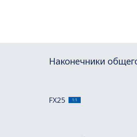
Наконечники общег
FX25
1:1