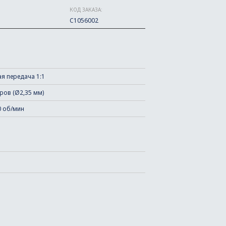
КОД ЗАКАЗА:
C1056002
я передача 1:1
ров (Ø2,35 мм)
0 об/мин