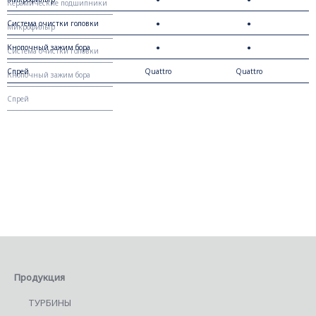
стекла
Керамические подшипники
Система очистки головки
●
●
Микрофильтр
Кнопочный зажим бора
●
●
Система очистки головки
Спрей
Quattro
Quattro
Кнопочный зажим бора
Спрей
Продукция
ТУРБИНЫ