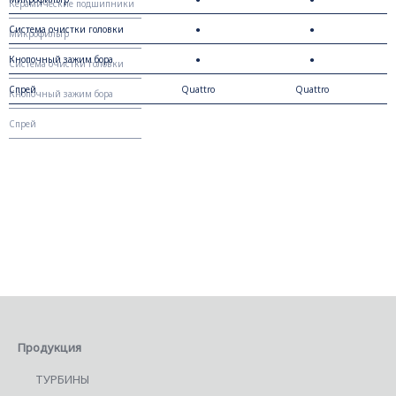
стекла
Керамические подшипники
Система очистки головки
●
●
Микрофильтр
Кнопочный зажим бора
●
●
Система очистки головки
Спрей
Quattro
Quattro
Кнопочный зажим бора
Спрей
Продукция
ТУРБИНЫ