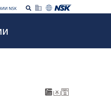
НИИ NSK
ми