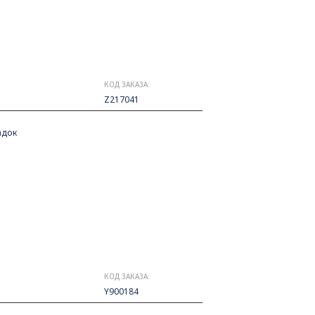
КОД ЗАКАЗА:
Z217041
адок
КОД ЗАКАЗА:
Y900184