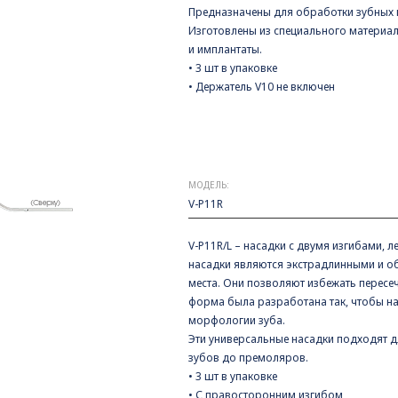
Предназначены для обработки зубных 
Изготовлены из специального материал
и имплантаты.
• 3 шт в упаковке
• Держатель V10 не включен
МОДЕЛЬ:
V-P11R
V-P11R/L – насадки с двумя изгибами,
насадки являются экстрадлинными и об
места. Они позволяют избежать пересе
форма была разработана так, чтобы н
морфологии зуба.
Эти универсальные насадки подходят д
зубов до премоляров.
• 3 шт в упаковке
• С правосторонним изгибом