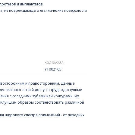
протезов и имплантатов.
а, не повреждающего еталлические поверхности
КОД ЗАКАЗА:
Y1002165
 левосторонним и правосторонним. Данные
еспечивают легкий доступ в труднодоступные
чения с соседними зубами или контурами. Их
аилучшим образом соответствовать различной
ля широкого спектра применений - от передних