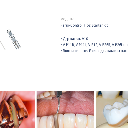
МОДЕЛЬ:
Perio-Control Tips Starter Kit
• Держатель V10
• V-P11R, V-P11L, V-P12, V-P26R, V-P26L:
• Включает ключ Е-типа для замены нас