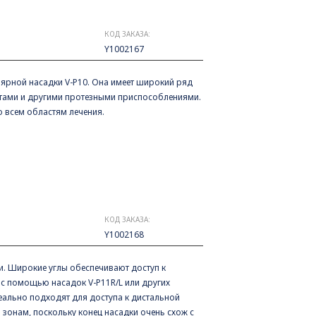
КОД ЗАКАЗА:
Y1002167
лярной насадки V-P10. Она имеет широкий ряд
атами и другими протезными приспособлениями.
о всем областям лечения.
КОД ЗАКАЗА:
Y1002168
ми. Широкие углы обеспечивают доступ к
с помощью насадок V-P11R/L или других
еально подходят для доступа к дистальной
 зонам, поскольку конец насадки очень схож с