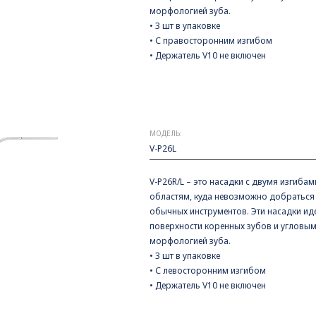
морфологией зуба.
• 3 шт в упаковке
• С правосторонним изгибом
• Держатель V10 не включен
МОДЕЛЬ:
V-P26L
V-P26R/L – это насадки с двумя изгиба
областям, куда невозможно добраться 
обычных инструментов. Эти насадки ид
поверхности коренных зубов и угловым
морфологией зуба.
• 3 шт в упаковке
• С левосторонним изгибом
• Держатель V10 не включен