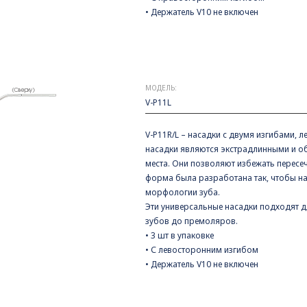
• Держатель V10 не включен
МОДЕЛЬ:
V-P11L
V-P11R/L – насадки с двумя изгибами,
насадки являются экстрадлинными и об
места. Они позволяют избежать пересе
форма была разработана так, чтобы н
морфологии зуба.
Эти универсальные насадки подходят д
зубов до премоляров.
• 3 шт в упаковке
• С левосторонним изгибом
• Держатель V10 не включен