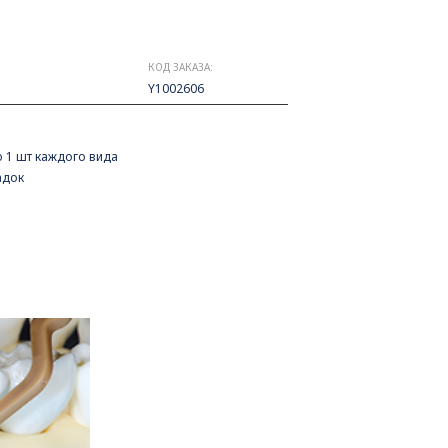
КОД ЗАКАЗА:
Y1002606
 по 1 шт каждого вида
адок