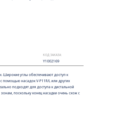
КОД ЗАКАЗА:
Y1002169
ми. Широкие углы обеспечивают доступ к
с помощью насадок V-P11R/L или других
еально подходят для доступа к дистальной
 зонам, поскольку конец насадки очень схож с