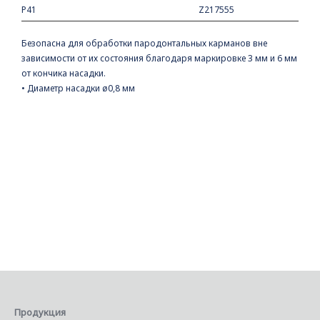
P41
Z217555
Безопасна для обработки пародонтальных карманов вне
зависимости от их состояния благодаря маркировке 3 мм и 6 мм
от кончика насадки.
• Диаметр насадки ø0,8 мм
Продукция