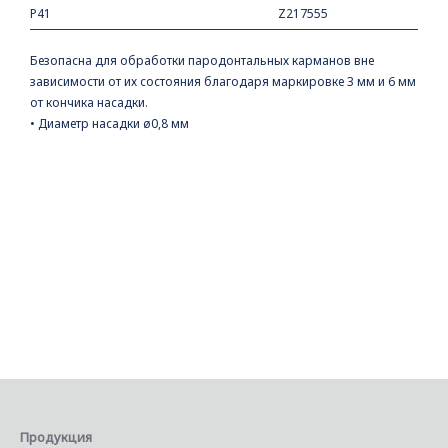
P41
Z217555
Безопасна для обработки пародонтальных карманов вне
зависимости от их состояния благодаря маркировке 3 мм и 6 мм
от кончика насадки.
• Диаметр насадки ø0,8 мм
Продукция