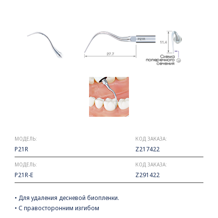
МОДЕЛЬ:
КОД ЗАКАЗА:
P21R
Z217422
МОДЕЛЬ:
КОД ЗАКАЗА:
P21R-E
Z291422
• Для удаления десневой биопленки.
• С правосторонним изгибом