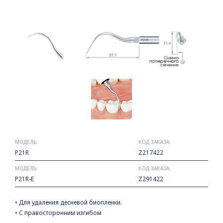
МОДЕЛЬ:
КОД ЗАКАЗА:
P21R
Z217422
МОДЕЛЬ:
КОД ЗАКАЗА:
P21R-E
Z291422
• Для удаления десневой биопленки.
• С правосторонним изгибом