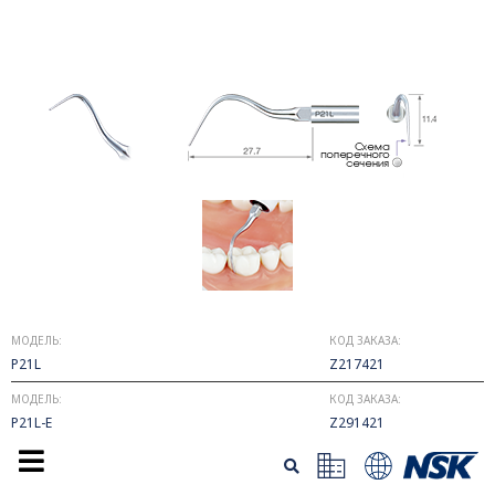
МОДЕЛЬ:
КОД ЗАКАЗА:
P21L
Z217421
МОДЕЛЬ:
КОД ЗАКАЗА:
P21L-E
Z291421
• Для удаления десневой биопленки.