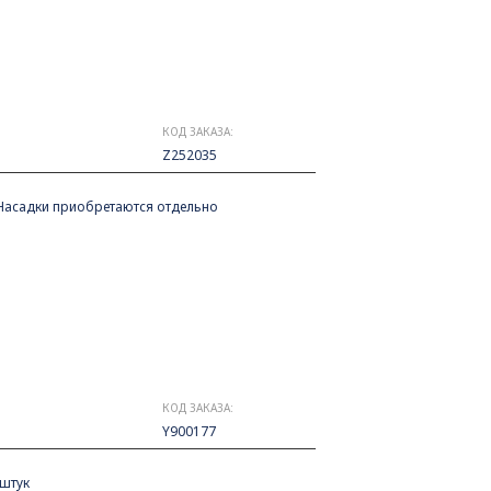
КОД ЗАКАЗА:
Z252035
*Насадки приобретаются отдельно
КОД ЗАКАЗА:
Y900177
 штук