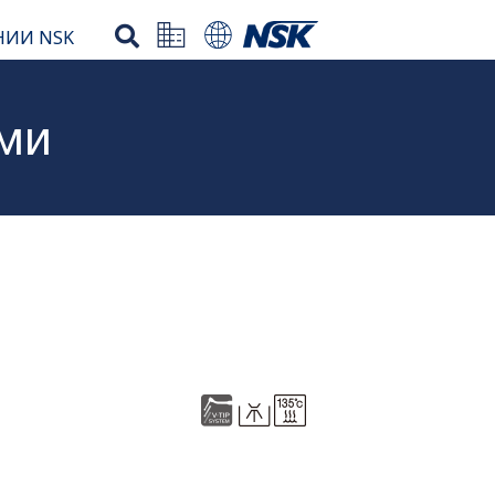
НИИ NSK
ми